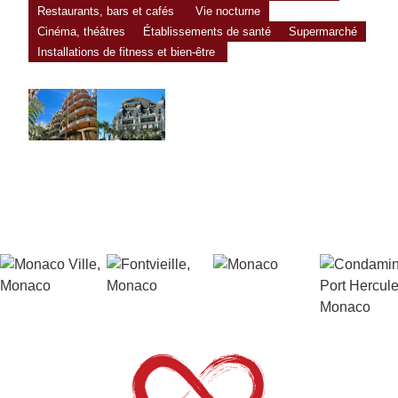
Restaurants, bars et cafés
Vie nocturne
Cinéma, théâtres
Établissements de santé
Supermarché
Installations de fitness et bien-être